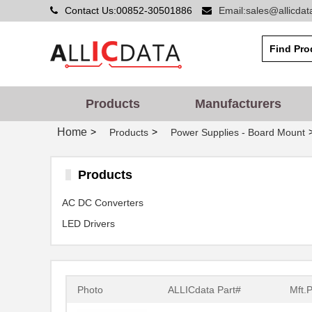
Contact Us:00852-30501886
Email:sales@allicda
Products
Manufacturers
Home
>
>
Products
Power Supplies - Board Mount
Products
AC DC Converters
LED Drivers
Photo
ALLICdata Part#
Mft.