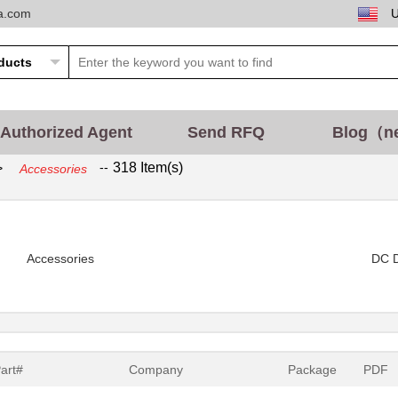
ta.com
Authorized Agent
Send RFQ
Blog（n
--
318 Item(s)
>
Accessories
Accessories
DC D
Part#
Company
Package
PDF