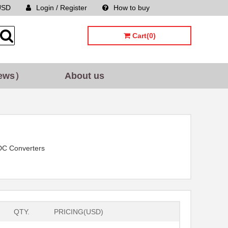
USD
Login / Register
How to buy
Sitemap
Cart(0)
ews）
About us
C Converters
QTY.
PRICING(USD)