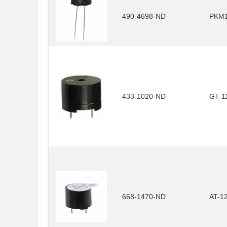
490-4698-ND
PKM1
433-1020-ND
GT-1
668-1470-ND
AT-1