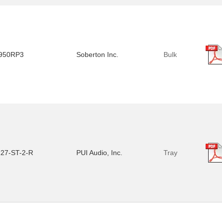
950RP3
Soberton Inc.
Bulk
127-ST-2-R
PUI Audio, Inc.
Tray