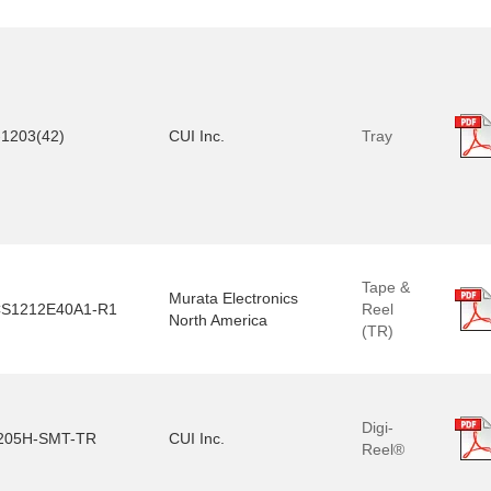
1203(42)
CUI Inc.
Tray
Tape &
Murata Electronics
S1212E40A1-R1
Reel
North America
(TR)
Digi-
205H-SMT-TR
CUI Inc.
Reel®