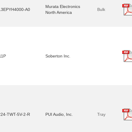
Murata Electronics
3EPYH4000-A0
Bulk
North America
11P
Soberton Inc.
224-TWT-5V-2-R
PUI Audio, Inc.
Tray