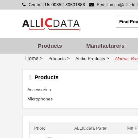
Contact Us:00852-30501886
Email:sales@allicda
Products
Manufacturers
Home
>
>
>
Products
Audio Products
Alarms, Buz
Products
Accessories
Microphones
Photo
ALLICdata Part#
Mft.P