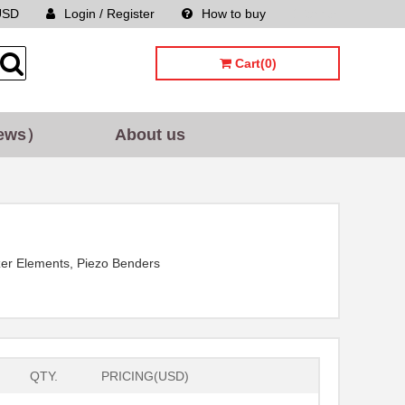
USD
Login / Register
How to buy
Sitemap
Cart(0)
ews）
About us
er Elements, Piezo Benders
QTY.
PRICING(USD)