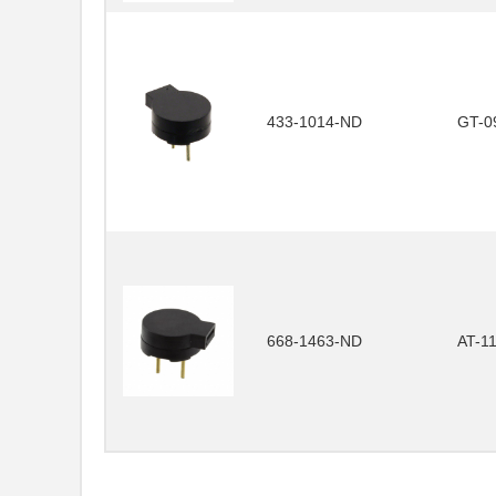
433-1014-ND
GT-0
668-1463-ND
AT-1