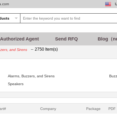
ta.com
Authorized Agent
Send RFQ
Blog（n
--
2750 Item(s)
zers, and Sirens
Alarms, Buzzers, and Sirens
Buzz
Speakers
art#
Company
Package
PDF