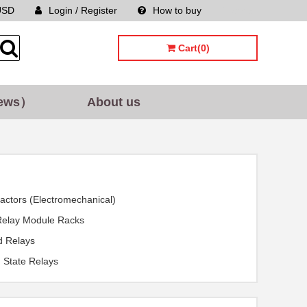
USD
Login / Register
How to buy
Sitemap
Cart(0)
ews）
About us
actors (Electromechanical)
Relay Module Racks
 Relays
d State Relays