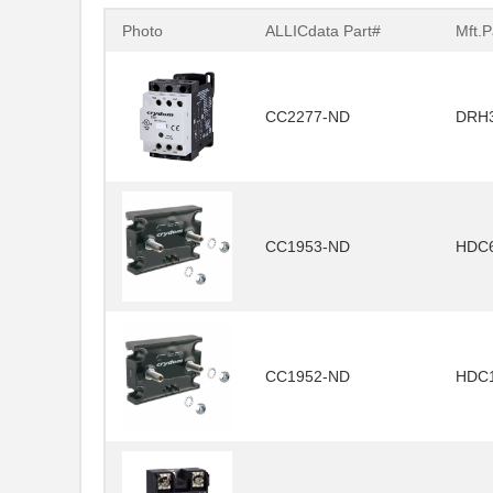
Photo
ALLICdata Part#
Mft.P
CC2277-ND
DRH
CC1953-ND
HDC
CC1952-ND
HDC