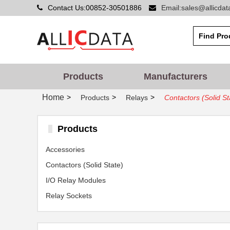
Contact Us:00852-30501886
Email:sales@allicda
Products
Manufacturers
Home
>
>
>
Products
Relays
Contactors (Solid St
Products
Accessories
Contactors (Solid State)
I/O Relay Modules
Relay Sockets