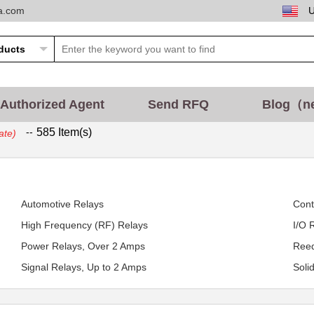
ta.com
Authorized Agent
Send RFQ
Blog（n
--
585 Item(s)
ate)
Automotive Relays
Cont
High Frequency (RF) Relays
I/O 
Power Relays, Over 2 Amps
Reed
Signal Relays, Up to 2 Amps
Soli