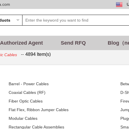
ta.com
Authorized Agent
Send RFQ
Blog（n
--
4894 Item(s)
ic Cables
Barrel - Power Cables
Betw
Coaxial Cables (RF)
D-Sh
Fiber Optic Cables
Fire
Flat Flex, Ribbon Jumper Cables
Jump
Modular Cables
Plug
Rectangular Cable Assemblies
Smar