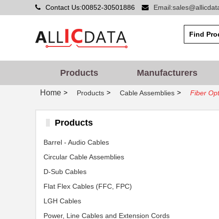
Contact Us:00852-30501886
Email:sales@allicda
Products
Manufacturers
Home
>
>
>
Products
Cable Assemblies
Fiber Opt
Products
Barrel - Audio Cables
Circular Cable Assemblies
D-Sub Cables
Flat Flex Cables (FFC, FPC)
LGH Cables
Power, Line Cables and Extension Cords