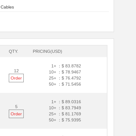
 Cables
QTY.
PRICING(USD)
1+ ：
$ 83.8782
12
10+ ：
$ 78.9467
Order
25+ ：
$ 76.4792
50+ ：
$ 71.5456
1+ ：
$ 89.0316
5
10+ ：
$ 83.7949
Order
25+ ：
$ 81.1769
50+ ：
$ 75.9395