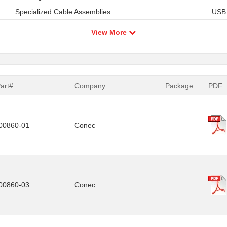
Specialized Cable Assemblies
USB
View More
Part#
Company
Package
PDF
00860-01
Conec
00860-03
Conec