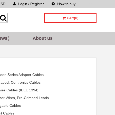
USD
Login / Register
How to buy
Sitemap
Cart(0)
ews）
About us
een Series Adapter Cables
aped, Centronics Cables
wire Cables (IEEE 1394)
er Wires, Pre-Crimped Leads
gable Cables
t Cables