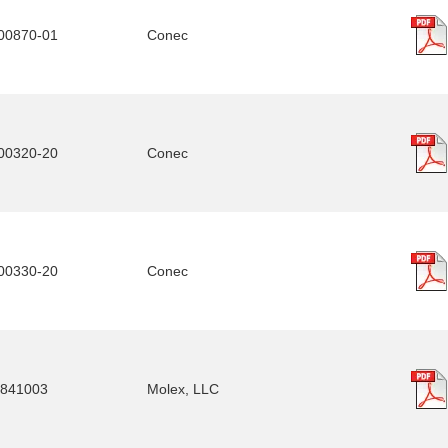
00870-01
Conec
00320-20
Conec
00330-20
Conec
841003
Molex, LLC