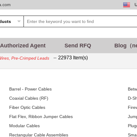
ta.com
Authorized Agent
Send RFQ
Blog（n
--
22973 Item(s)
ires, Pre-Crimped Leads
Barrel - Power Cables
Betw
Coaxial Cables (RF)
D-Sh
Fiber Optic Cables
Fire
Flat Flex, Ribbon Jumper Cables
Jump
Modular Cables
Plug
Rectangular Cable Assemblies
Smar