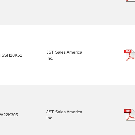
JST Sales America
HSSH28K51
Inc.
JST Sales America
PA22K305
Inc.