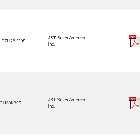
JST Sales America
HSZH28K305
Inc.
JST Sales America
GH28K305
Inc.