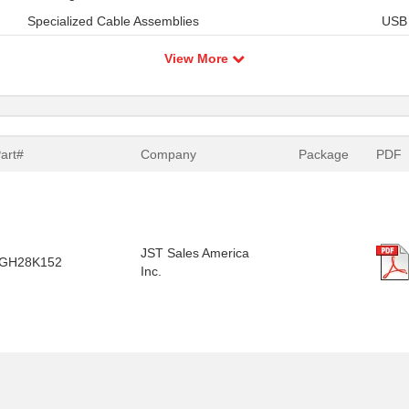
Specialized Cable Assemblies
USB
View More
Part#
Company
Package
PDF
JST Sales America
GH28K152
Inc.