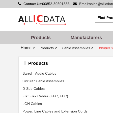
Contact Us:00852-30501886
Email:sales@allicda
Products
Manufacturers
Home
>
>
>
Products
Cable Assemblies
Jumper W
Products
Barrel - Audio Cables
Circular Cable Assemblies
D-Sub Cables
Flat Flex Cables (FFC, FPC)
LGH Cables
Power, Line Cables and Extension Cords