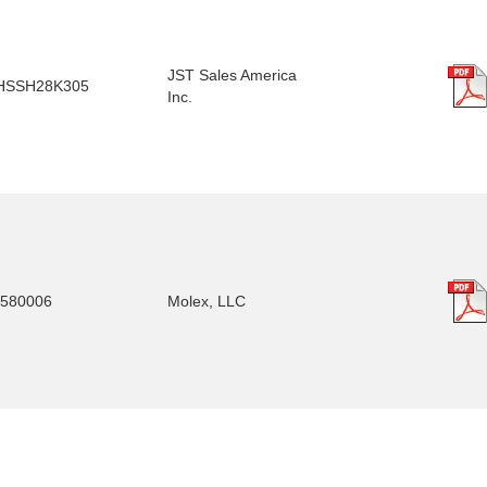
JST Sales America
HSSH28K305
Inc.
580006
Molex, LLC