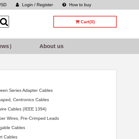
USD
Login / Register
How to buy
Sitemap
Cart(0)
ews）
About us
een Series Adapter Cables
aped, Centronics Cables
wire Cables (IEEE 1394)
er Wires, Pre-Crimped Leads
gable Cables
t Cables