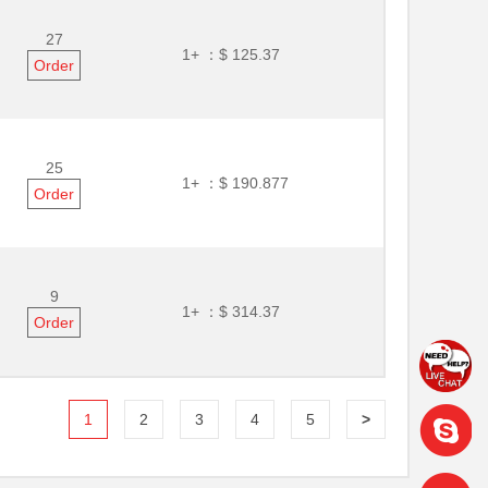
27
1+ ：
$ 125.37
Order
25
1+ ：
$ 190.877
Order
9
1+ ：
$ 314.37
Order
1
2
3
4
5
>