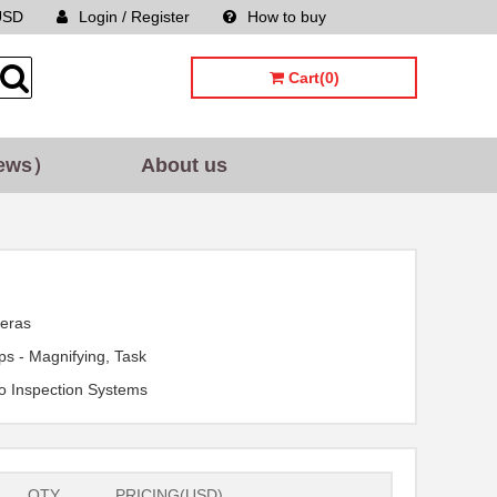
USD
Login / Register
How to buy
Sitemap
Cart(0)
ews）
About us
eras
s - Magnifying, Task
o Inspection Systems
QTY.
PRICING(USD)