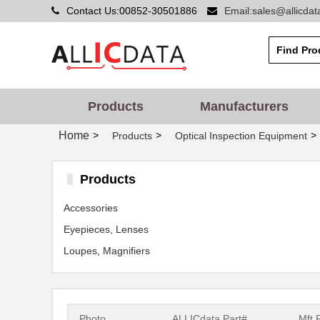
Contact Us:00852-30501886
Email:sales@allicda
Products
Manufacturers
Home
>
>
>
Products
Optical Inspection Equipment
Products
Accessories
Eyepieces, Lenses
Loupes, Magnifiers
Photo
ALLICdata Part#
Mft.