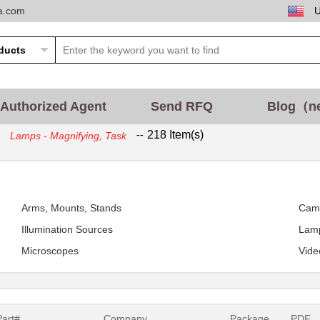
ta.com
Authorized Agent
Send RFQ
Blog（n
--
218 Item(s)
Lamps - Magnifying, Task
Arms, Mounts, Stands
Cam
Illumination Sources
Lamp
Microscopes
Vide
Part#
Company
Package
PDF