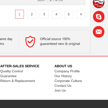
500+ ：
$ 7.4759
1
2
3
4
5
>
AFTER-SALES SERVICE
ABOUT US
Quality Control
Company Profile
Guarantee
Our History
Return & Replacement
Corporate Culture
Contact Us
Join Us