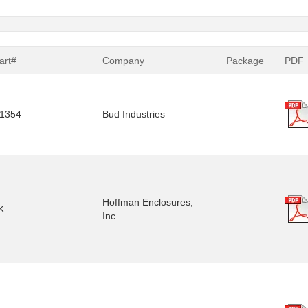
art#
Company
Package
PDF
1354
Bud Industries
Hoffman Enclosures,
K
Inc.