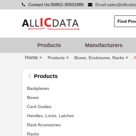
Contact Us:00852-30501886
Email:sales@allicda
Products
Manufacturers
Home
>
>
>
Products
Boxes, Enclosures, Racks
R
Products
Backplanes
Boxes
Card Guides
Handles, Locks, Latches
Rack Accessories
Racks