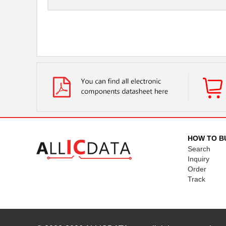
HOW TO B
Search
Inquiry
Order
Track