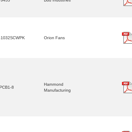
9453
Bud Industries
-1032SCWPK
Orion Fans
Hammond
PCB1-8
Manufacturing