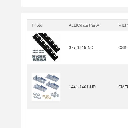
Photo
ALLICdata Part#
Mft.P
377-1215-ND
CSB-
1441-1401-ND
CMF