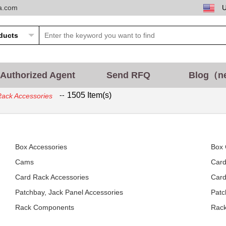
ta.com
Authorized Agent
Send RFQ
Blog（n
--
1505 Item(s)
ack Accessories
Box Accessories
Box
Cams
Card
Card Rack Accessories
Card
Patchbay, Jack Panel Accessories
Patc
Rack Components
Rac