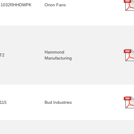
-1032RHHDWPK
Orion Fans
Hammond
T2
Manufacturing
1115
Bud Industries