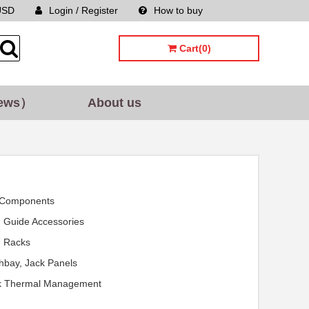
USD
Login / Register
How to buy
Sitemap
Cart(0)
ews）
About us
 Components
 Guide Accessories
 Racks
hbay, Jack Panels
k Thermal Management