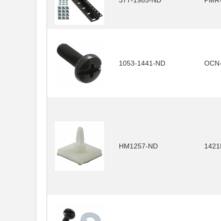
377-1985-ND
PMR-
1053-1441-ND
OCN
HM1257-ND
1421