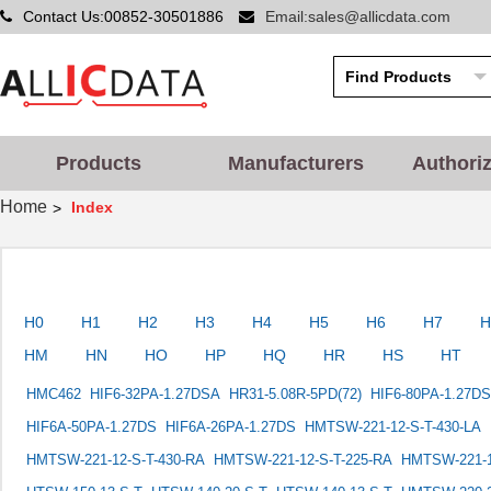
Contact Us:00852-30501886
Email:sales@allicdata.com
Products
Manufacturers
Authori
Home
Index
>
H0
H1
H2
H3
H4
H5
H6
H7
H
HM
HN
HO
HP
HQ
HR
HS
HT
HMC462
HIF6-32PA-1.27DSA
HR31-5.08R-5PD(72)
HIF6-80PA-1.27DS
HIF6A-50PA-1.27DS
HIF6A-26PA-1.27DS
HMTSW-221-12-S-T-430-LA
HMTSW-221-12-S-T-430-RA
HMTSW-221-12-S-T-225-RA
HMTSW-221-1