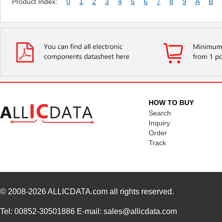
Product Index:
0
1
2
3
4
5
6
7
8
9
A
B
HOW TO BUY
Search
Inquiry
Order
Track
© 2008-2026
ALLICDATA.com
all rights reserved.
Tel: 00852-30501886 E-mail: sales@allicdata.com