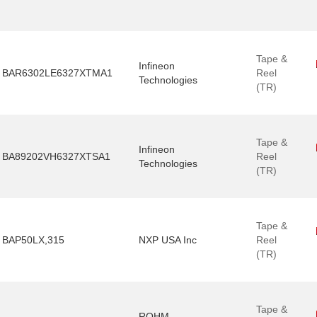
Tape &
Infineon
BAR6302LE6327XTMA1
Reel
Technologies
(TR)
Tape &
Infineon
BA89202VH6327XTSA1
Reel
Technologies
(TR)
Tape &
BAP50LX,315
NXP USA Inc
Reel
(TR)
Tape &
ROHM