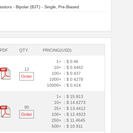
sistors - Bipolar (BJT) - Single, Pre-Biased
PDF
QTY.
PRICING(USD)
1+ ：
$ 0.46
10+ ：
$ 0.4462
12
100+ ：
$ 0.437
Order
1000+ ：
$ 0.4278
10000+ ：
$ 0.414
1+ ：
$ 15.813
10+ ：
$ 14.6273
90
25+ ：
$ 13.4412
Order
100+ ：
$ 12.4923
250+ ：
$ 11.4645
500+ ：
$ 10.911