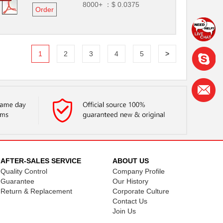
8000+ ：
$ 0.0375
Order
1
2
3
4
5
>
AFTER-SALES SERVICE
ABOUT US
Quality Control
Company Profile
Guarantee
Our History
Return & Replacement
Corporate Culture
Contact Us
Join Us