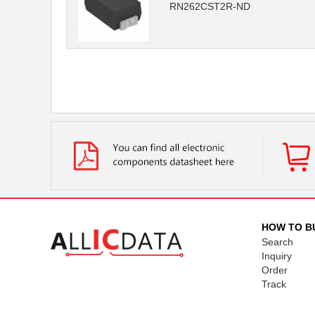
RN262CST2R-ND
HOW TO B
Search
Inquiry
Order
Track