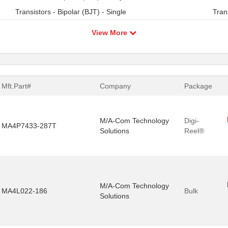
Transistors - Bipolar (BJT) - Single
Tran
View More
Mft.Part#
Company
Package
M/A-Com Technology
Digi-
MA4P7433-287T
Solutions
Reel®
M/A-Com Technology
MA4L022-186
Bulk
Solutions