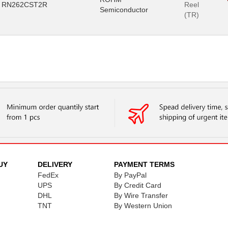
RN262CST2R
Reel
Semiconductor
(TR)
UY
DELIVERY
PAYMENT TERMS
FedEx
By PayPal
UPS
By Credit Card
DHL
By Wire Transfer
TNT
By Western Union