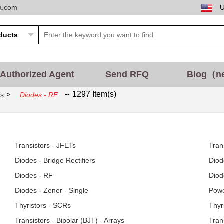
ta.com
Authorized Agent
Send RFQ
Blog（n
--
1297 Item(s)
>
ts
Diodes - RF
Transistors - JFETs
Tran
Diodes - Bridge Rectifiers
Diod
Diodes - RF
Diod
Diodes - Zener - Single
Powe
Thyristors - SCRs
Thyr
Transistors - Bipolar (BJT) - Arrays
Tran