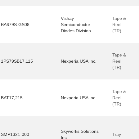
Vishay
Tape &
BA679S-GS08
Semiconductor
Reel
Diodes Division
(TR)
Tape &
1PS79SB17,115
Nexperia USA Inc.
Reel
(TR)
Tape &
BAT17,215
Nexperia USA Inc.
Reel
(TR)
Skyworks Solutions
SMP1321-000
Tray
Inc.