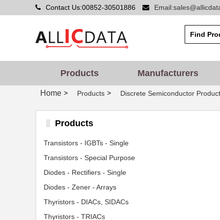
Contact Us:00852-30501886
Email:sales@allicda
Products
Manufacturers
Home
>
>
Products
Discrete Semiconductor Produc
Products
Transistors - IGBTs - Single
Transistors - Special Purpose
Diodes - Rectifiers - Single
Diodes - Zener - Arrays
Thyristors - DIACs, SIDACs
Thyristors - TRIACs