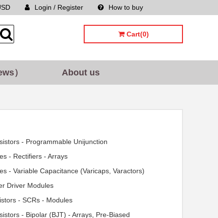
USD
Login / Register
How to buy
Sitemap
Cart(0)
ews）
About us
sistors - Programmable Unijunction
es - Rectifiers - Arrays
es - Variable Capacitance (Varicaps, Varactors)
r Driver Modules
istors - SCRs - Modules
sistors - Bipolar (BJT) - Arrays, Pre-Biased