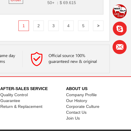
50+ ：
$ 69.615
1
2
3
4
5
>
AFTER-SALES SERVICE
ABOUT US
Quality Control
Company Profile
Guarantee
Our History
Return & Replacement
Corporate Culture
Contact Us
Join Us