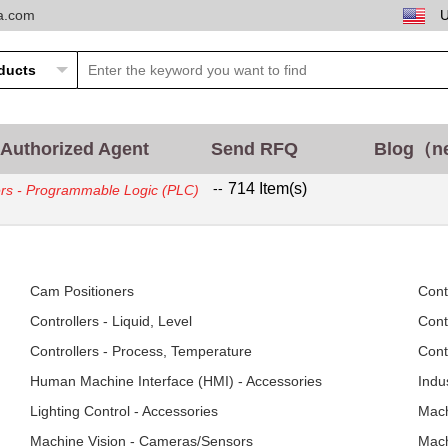
ta.com
Authorized Agent
Send RFQ
Blog（n
--
714 Item(s)
ers - Programmable Logic (PLC)
Cam Positioners
Cont
Controllers - Liquid, Level
Cont
Controllers - Process, Temperature
Cont
Human Machine Interface (HMI) - Accessories
Indu
Lighting Control - Accessories
Mach
Machine Vision - Cameras/Sensors
Mach