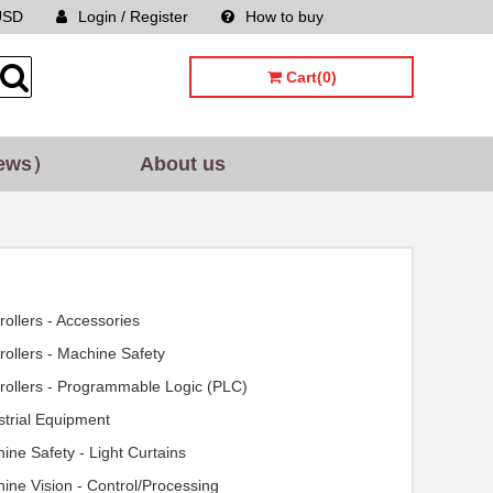
USD
Login / Register
How to buy
Sitemap
Cart(0)
ews）
About us
rollers - Accessories
rollers - Machine Safety
rollers - Programmable Logic (PLC)
strial Equipment
ine Safety - Light Curtains
ine Vision - Control/Processing