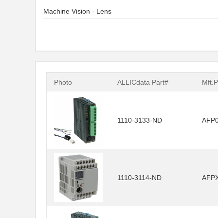
Machine Vision - Lens
Photo
ALLICdata Part#
Mft.P
1110-3133-ND
AFP
1110-3114-ND
AFP