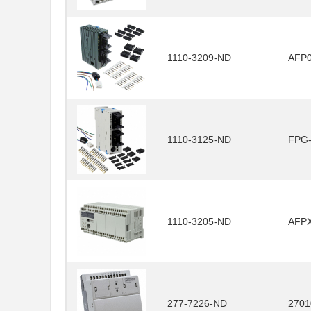
1110-3209-ND
AFP
1110-3125-ND
FPG
1110-3205-ND
AFP
277-7226-ND
2701