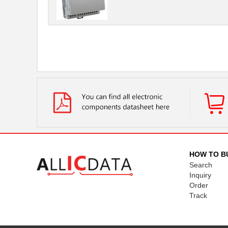
HOW TO B
Search
Inquiry
Order
Track