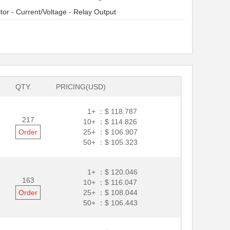
tor - Current/Voltage - Relay Output
QTY.
PRICING(USD)
1+ ：
$ 118.787
217
10+ ：
$ 114.826
Order
25+ ：
$ 106.907
50+ ：
$ 105.323
1+ ：
$ 120.046
163
10+ ：
$ 116.047
Order
25+ ：
$ 108.044
50+ ：
$ 106.443