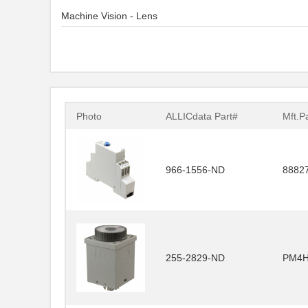
Machine Vision - Lens
Photo
ALLICdata Part#
Mft.P
966-1556-ND
8882
255-2829-ND
PM4H