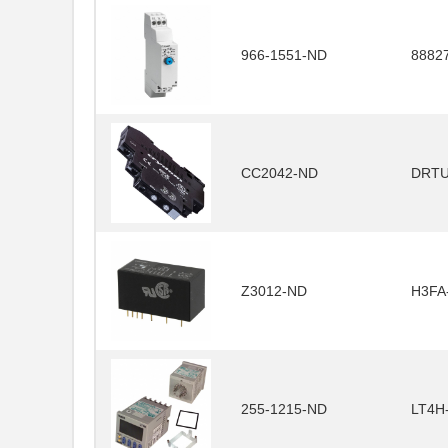
966-1551-ND
8882
CC2042-ND
DRTU
Z3012-ND
H3FA
255-1215-ND
LT4H