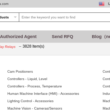
ta.com
Authorized Agent
Send RFQ
Blog（n
--
3828 Item(s)
ay Relays
Cam Positioners
Cont
Controllers - Liquid, Level
Cont
Controllers - Process, Temperature
Cont
Human Machine Interface (HMI) - Accessories
Indu
Lighting Control - Accessories
Mach
Machine Vision - Cameras/Sensors
Mach