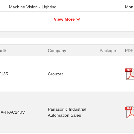
Machine Vision - Lighting
Moni
View More
art#
Company
Package
PDF
7135
Crouzet
Panasonic Industrial
A-H-AC240V
Automation Sales