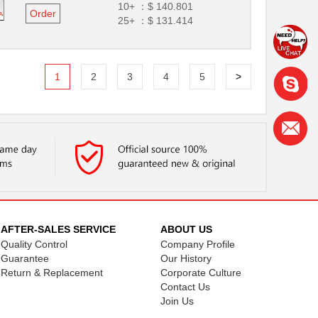
10+ ：
$ 140.801
Order
25+ ：
$ 131.414
1
2
3
4
5
>
AFTER-SALES SERVICE
ABOUT US
Quality Control
Company Profile
Guarantee
Our History
Return & Replacement
Corporate Culture
Contact Us
Join Us