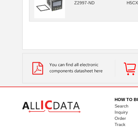
Z2997-ND
H5CX
HOW TO B
Search
Inquiry
Order
Track