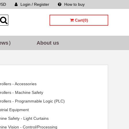
USD
Login / Register
How to buy
Sitemap
Cart(0)
ews）
About us
rollers - Accessories
rollers - Machine Safety
rollers - Programmable Logic (PLC)
strial Equipment
ine Safety - Light Curtains
ine Vision - Control/Processing