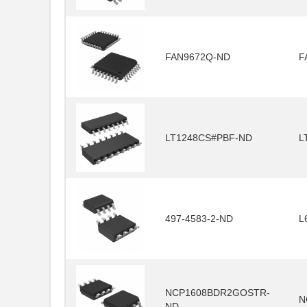
FAN9672Q-ND
F
LT1248CS#PBF-ND
L
497-4583-2-ND
L
NCP1608BDR2GOSTR-
N
ND