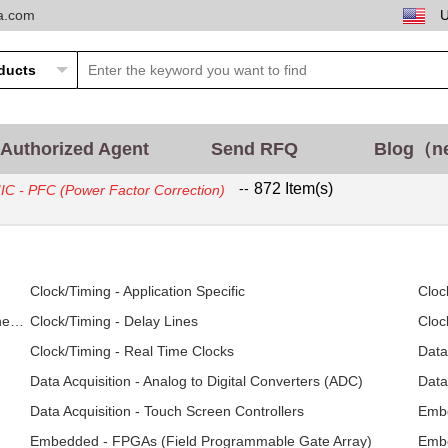
ta.com
Authorized Agent
Send RFQ
Blog（n
--
872 Item(s)
IC - PFC (Power Factor Correction)
Clock/Timing - Application Specific
Cloc
Clock/Timing - Clock Generators, PLLs, Frequency Synthesizers
Clock/Timing - Delay Lines
Cloc
Clock/Timing - Real Time Clocks
Data
Data Acquisition - Analog to Digital Converters (ADC)
Data
Data Acquisition - Touch Screen Controllers
Embe
Embedded - FPGAs (Field Programmable Gate Array)