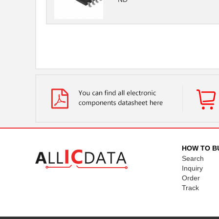
HOW TO B
Search
Inquiry
Order
Track