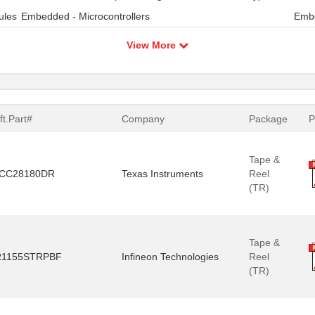
ules
Embedded - Microcontrollers
Embe
View More
ft.Part#
Company
Package
Tape &
CC28180DR
Texas Instruments
Reel
(TR)
Tape &
R1155STRPBF
Infineon Technologies
Reel
(TR)