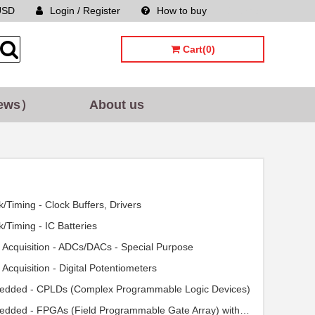
USD
Login / Register
How to buy
Sitemap
Cart(0)
ews）
About us
k/Timing - Clock Buffers, Drivers
k/Timing - IC Batteries
 Acquisition - ADCs/DACs - Special Purpose
 Acquisition - Digital Potentiometers
dded - CPLDs (Complex Programmable Logic Devices)
Embedded - FPGAs (Field Programmable Gate Array) with Microcontrollers