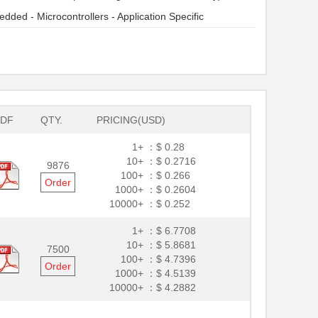
dded - Microcontrollers - Application Specific
PDF
QTY.
PRICING(USD)
1+ ：
$ 0.28
10+ ：
$ 0.2716
9876
100+ ：
$ 0.266
Order
1000+ ：
$ 0.2604
10000+ ：
$ 0.252
1+ ：
$ 6.7708
10+ ：
$ 5.8681
7500
100+ ：
$ 4.7396
Order
1000+ ：
$ 4.5139
10000+ ：
$ 4.2882