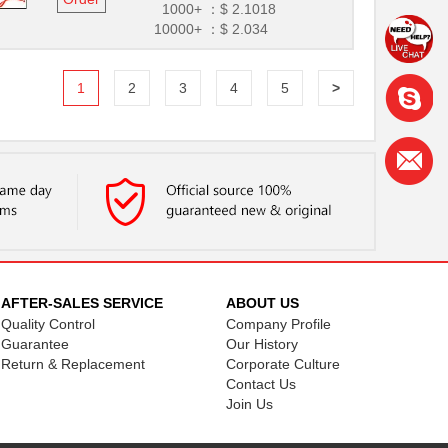
1000+ ：
$ 2.1018
10000+ ：
$ 2.034
1
2
3
4
5
>
AFTER-SALES SERVICE
ABOUT US
Quality Control
Company Profile
Guarantee
Our History
Return & Replacement
Corporate Culture
Contact Us
Join Us