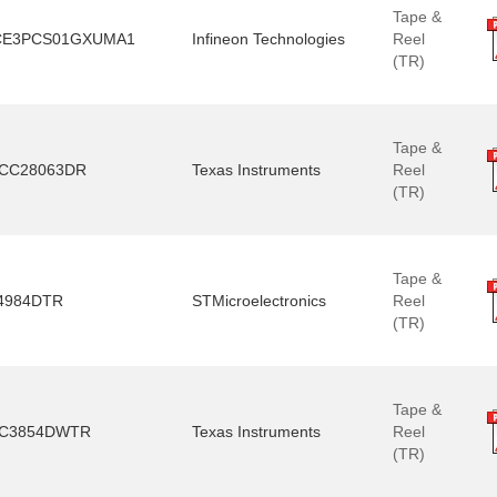
Tape &
CE3PCS01GXUMA1
Infineon Technologies
Reel
(TR)
Tape &
CC28063DR
Texas Instruments
Reel
(TR)
Tape &
4984DTR
STMicroelectronics
Reel
(TR)
Tape &
C3854DWTR
Texas Instruments
Reel
(TR)