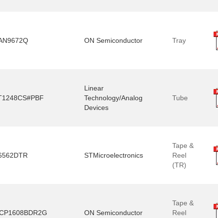
AN9672Q
ON Semiconductor
Tray
Linear
T1248CS#PBF
Technology/Analog
Tube
Devices
Tape &
6562DTR
STMicroelectronics
Reel
(TR)
Tape &
CP1608BDR2G
ON Semiconductor
Reel