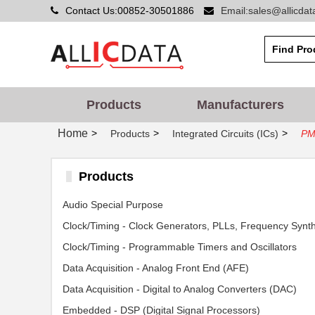
Contact Us:00852-30501886
Email:sales@allicda
Products
Manufacturers
Home
>
>
>
Products
Integrated Circuits (ICs)
PM
Products
Audio Special Purpose
Clock/Timing - Programmable Timers and Oscillators
Data Acquisition - Analog Front End (AFE)
Data Acquisition - Digital to Analog Converters (DAC)
Embedded - DSP (Digital Signal Processors)