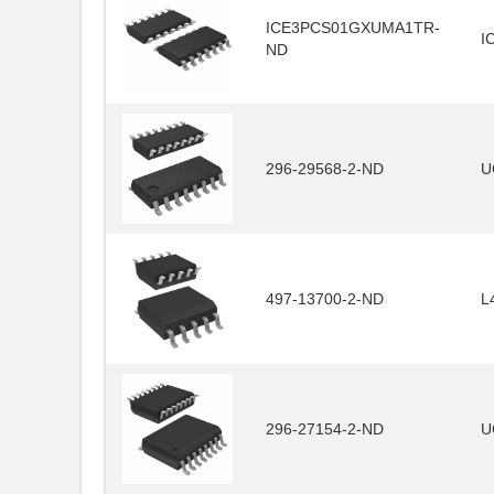
ICE3PCS01GXUMA1TR-
I
ND
296-29568-2-ND
U
497-13700-2-ND
L
296-27154-2-ND
U