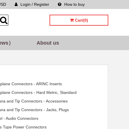
USD
Login / Register
How to buy
Sitemap
Cart(0)
ews）
About us
plane Connectors - ARINC Inserts
plane Connectors - Hard Metric, Standard
na and Tip Connectors - Accessories
na and Tip Connectors - Jacks, Plugs
el - Audio Connectors
e Type Power Connectors