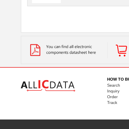
HOW TO B
Search
Inquiry
Order
Track