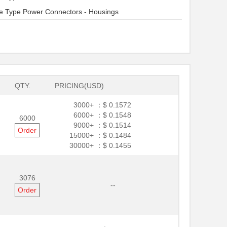
e Type Power Connectors - Housings
QTY.
PRICING(USD)
3000+ ：
$ 0.1572
6000+ ：
$ 0.1548
6000
9000+ ：
$ 0.1514
Order
15000+ ：
$ 0.1484
30000+ ：
$ 0.1455
3076
--
Order