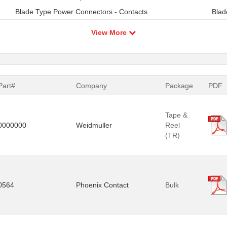
Blade Type Power Connectors - Contacts
Blad
View More
Part#
Company
Package
PDF
Tape &
0000000
Weidmuller
Reel
(TR)
0564
Phoenix Contact
Bulk