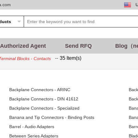
ta.com
Authorized Agent
Send RFQ
Blog（n
--
35 Item(s)
Terminal Blocks - Contacts
Backplane Connectors - ARINC
Back
Backplane Connectors - DIN 41612
Back
Backplane Connectors - Specialized
Bana
Banana and Tip Connectors - Binding Posts
Bana
Barrel - Audio Adapters
Barr
Between Series Adapters
Blad