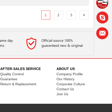
1
2
3
>
AFTER-SALES SERVICE
ABOUT US
Quality Control
Company Profile
Guarantee
Our History
Return & Replacement
Corporate Culture
Contact Us
Join Us