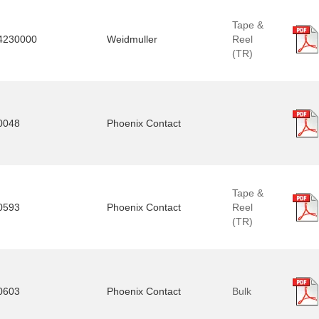
Tape &
4230000
Weidmuller
Reel
(TR)
0048
Phoenix Contact
Tape &
0593
Phoenix Contact
Reel
(TR)
0603
Phoenix Contact
Bulk